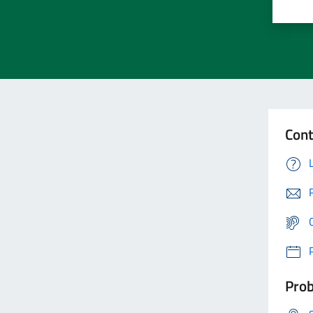
Cont
Prob