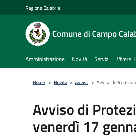
Salta al contenuto principale
Regione Calabria
Comune di Campo Cala
Amministrazione
Novità
Servizi
Vivere 
Home
>
Novità
>
Avvisi
>
Avviso di Protezio
Avviso di Protezi
venerdì 17 genn