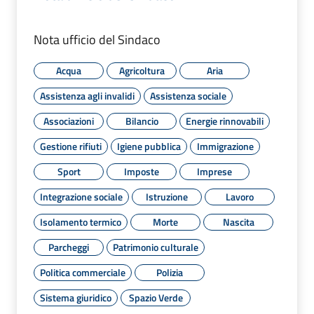
Nota ufficio del Sindaco
Acqua
Agricoltura
Aria
Assistenza agli invalidi
Assistenza sociale
Associazioni
Bilancio
Energie rinnovabili
Gestione rifiuti
Igiene pubblica
Immigrazione
Sport
Imposte
Imprese
Integrazione sociale
Istruzione
Lavoro
Isolamento termico
Morte
Nascita
Parcheggi
Patrimonio culturale
Politica commerciale
Polizia
Sistema giuridico
Spazio Verde