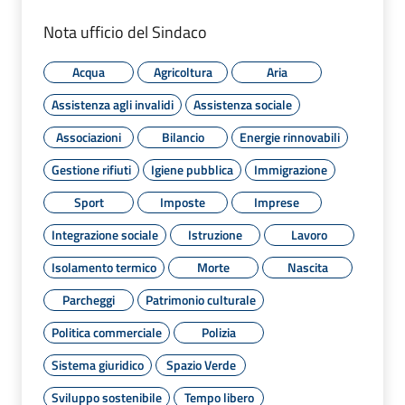
Nota ufficio del Sindaco
Acqua
Agricoltura
Aria
Assistenza agli invalidi
Assistenza sociale
Associazioni
Bilancio
Energie rinnovabili
Gestione rifiuti
Igiene pubblica
Immigrazione
Sport
Imposte
Imprese
Integrazione sociale
Istruzione
Lavoro
Isolamento termico
Morte
Nascita
Parcheggi
Patrimonio culturale
Politica commerciale
Polizia
Sistema giuridico
Spazio Verde
Sviluppo sostenibile
Tempo libero