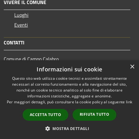
VIVERE IL COMUNE
Luoghi
Eventi
CONTATTI
Comune di Campo Calabro
×
Piazza Martiri di Nassiriya - 89052 (RC)
Informazioni sui cookie
Codice Fiscale: 00250760808
Questo sito web utilizza cookie tecnici e assimilati strettamente
Partita IVA: 00250760808
necessari al corretto funzionamento e alla navigazione del sito,
IBAN:
nonché un cookie tecnico analitico al solo fine di elaborare
IT21 C030 6916 3261 0000 0046 190
informazioni statistiche, aggregate e anonime.
Per maggiori dettagli, può consultare la cookie policy al seguente
link
PEC:
amministrativo.campocalabro@asmepec.legalmail.it
RIFIUTA TUTTO
ACCETTA TUTTO
Centralino Unico: 0965/757600
MOSTRA DETTAGLI