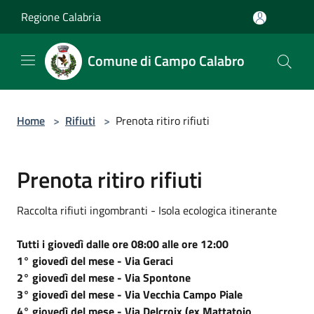
Salta al contenuto principale
Regione Calabria
Comune di Campo Calabro
Home
>
Rifiuti
>
Prenota ritiro rifiuti
Prenota ritiro rifiuti
Raccolta rifiuti ingombranti - Isola ecologica itinerante
Tutti i giovedì dalle ore 08:00 alle ore 12:00
1° giovedì del mese - Via Geraci
2° giovedì del mese - Via Spontone
3° giovedì del mese - Via Vecchia Campo Piale
4° giovedì del mese - Via Delcroix (ex Mattatoio