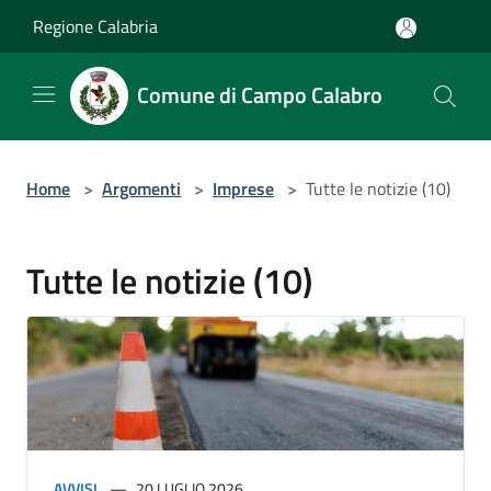
Salta al contenuto principale
Regione Calabria
Comune di Campo Calabro
Home
>
Argomenti
>
Imprese
>
Tutte le notizie (10)
Tutte le notizie (10)
AVVISI
20 LUGLIO 2026