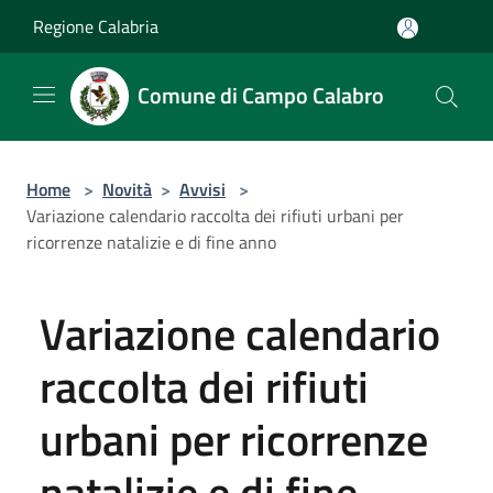
Salta al contenuto principale
Regione Calabria
Comune di Campo Calabro
Home
>
Novità
>
Avvisi
>
Variazione calendario raccolta dei rifiuti urbani per
ricorrenze natalizie e di fine anno
Variazione calendario
raccolta dei rifiuti
urbani per ricorrenze
natalizie e di fine