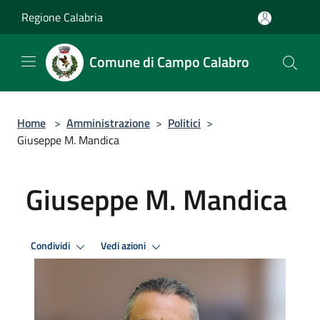
Salta al contenuto principale
Regione Calabria
Comune di Campo Calabro
Home
>
Amministrazione
>
Politici
>
Giuseppe M. Mandica
Giuseppe M. Mandica
Condividi
Vedi azioni