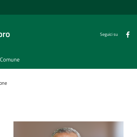
bro
Seguici su
il Comune
done