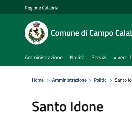
Salta al contenuto principale
Regione Calabria
Comune di Campo Cala
Amministrazione
Novità
Servizi
Vivere 
Home
>
Amministrazione
>
Politici
>
Santo I
Santo Idone