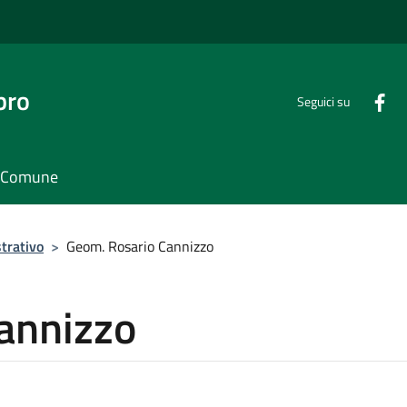
bro
Seguici su
il Comune
trativo
>
Geom. Rosario Cannizzo
annizzo