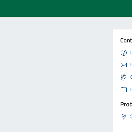
Cont
Prob