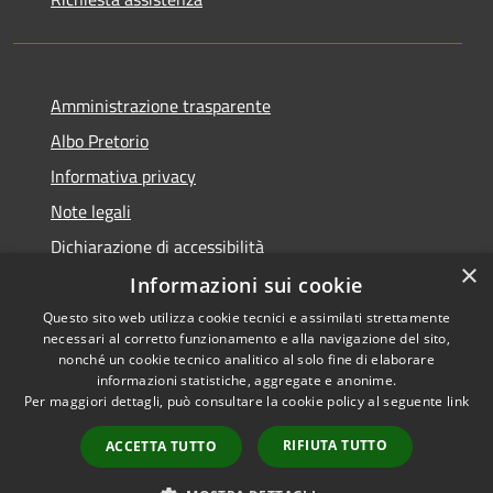
Amministrazione trasparente
Albo Pretorio
Informativa privacy
Note legali
Dichiarazione di accessibilità
×
Informazioni sui cookie
Questo sito web utilizza cookie tecnici e assimilati strettamente
necessari al corretto funzionamento e alla navigazione del sito,
RSS
Copyright © 2026 • Comune di
nonché un cookie tecnico analitico al solo fine di elaborare
informazioni statistiche, aggregate e anonime.
Accessibilità
Campo Calabro • Powered by
Per maggiori dettagli, può consultare la cookie policy al seguente
link
Privacy
Municipium
Accesso
•
Cookie
redazione
RIFIUTA TUTTO
ACCETTA TUTTO
Mappa del sito
Extranet