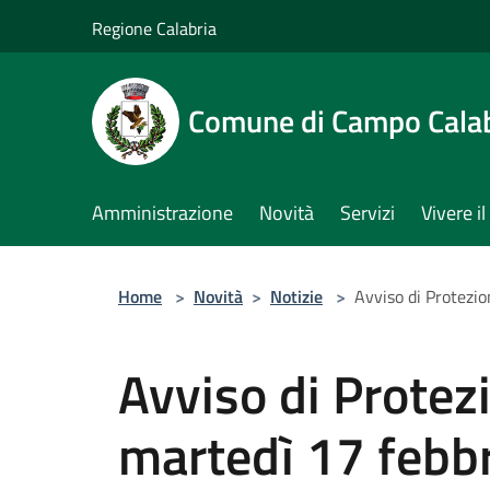
Salta al contenuto principale
Regione Calabria
Comune di Campo Cala
Amministrazione
Novità
Servizi
Vivere 
Home
>
Novità
>
Notizie
>
Avviso di Protezio
Avviso di Protezi
martedì 17 febbr