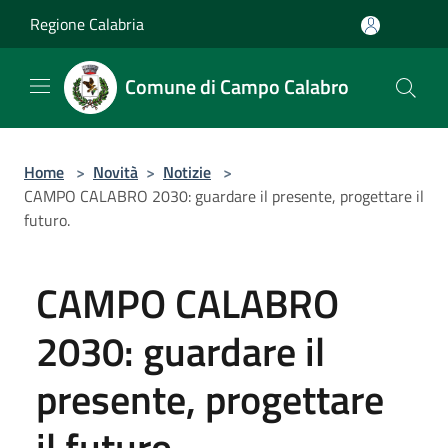
Salta al contenuto principale
Regione Calabria
Comune di Campo Calabro
Home
>
Novità
>
Notizie
>
CAMPO CALABRO 2030: guardare il presente, progettare il
futuro.
CAMPO CALABRO
2030: guardare il
presente, progettare
il futuro.