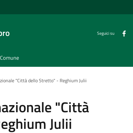
bro
Seguici su
il Comune
ionale "Città dello Stretto" - Reghium Julii
azionale "Città
Reghium Julii