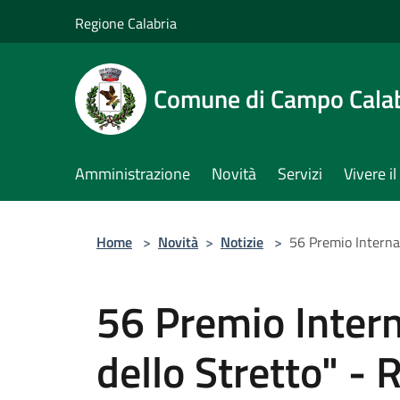
Salta al contenuto principale
Regione Calabria
Comune di Campo Cala
Amministrazione
Novità
Servizi
Vivere 
Home
>
Novità
>
Notizie
>
56 Premio Internaz
56 Premio Intern
dello Stretto" - 