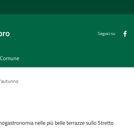
bro
Seguici su
il Comune
d'autunno
enogastronomia nelle più belle terrazze sullo Stretto