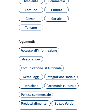
Ambiente
Commercio
Comune
Cultura
Giovani
Sociale
Turismo
Argomenti:
Accesso all'informazione
Associazioni
Comunicazione istituzionale
Gemellaggi
Integrazione sociale
Istruzione
Patrimonio culturale
Politica commerciale
Prodotti alimentari
Spazio Verde