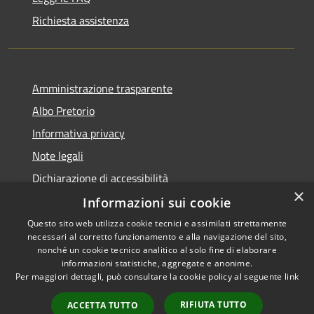
Richiesta assistenza
Amministrazione trasparente
Albo Pretorio
Informativa privacy
Note legali
Dichiarazione di accessibilità
×
Informazioni sui cookie
Questo sito web utilizza cookie tecnici e assimilati strettamente
necessari al corretto funzionamento e alla navigazione del sito,
RSS
Copyright © 2026 • Comune di
nonché un cookie tecnico analitico al solo fine di elaborare
Accessibilità
informazioni statistiche, aggregate e anonime.
Campo Calabro • Powered by
Per maggiori dettagli, può consultare la cookie policy al seguente
link
Privacy
Municipium
Accesso
•
Cookie
redazione
RIFIUTA TUTTO
ACCETTA TUTTO