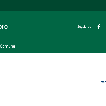
bro
Seguici su
il Comune
Ved