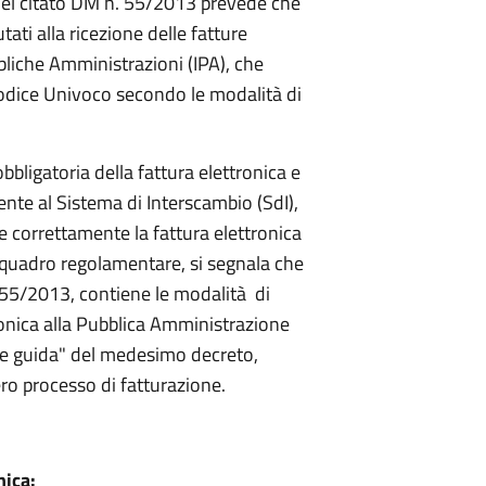
1, del citato DM n. 55/2013 prevede che
tati alla ricezione delle fatture
bbliche Amministrazioni (IPA), che
Codice Univoco secondo le modalità di
bligatoria della fattura elettronica e
ente al Sistema di Interscambio (SdI),
re correttamente la fattura elettronica
l quadro regolamentare, si segnala che
. 55/2013, contiene le modalità di
ronica alla Pubblica Amministrazione
nee guida" del medesimo decreto,
ero processo di fatturazione.
nica: