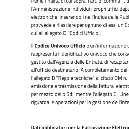
Per le finalità di cui sopra, l'art. 3, comma 
l'Amministrazione individui i propri uffici depu
elettroniche, inserendoli nell'Indice delle Pu
provvede a rilasciare per ognuno di essi un 
cui all'allegato D "Codici Ufficio".
Il
Codice Univoco Ufficio
è un'informazione ob
rappresenta l'identificativo univoco che cons
gestito dall'Agenzia delle Entrate, di recapita
all'ufficio destinatario. A completamento de
l'allegato B "Regole tecniche" al citato DM n
emissione e trasmissione della fattura elett
per mezzo dello SdI, mentre l'allegato C "Li
riguarda le operazioni per la gestione dell'int
Dati obbligatori per la Fatturazione Elettro