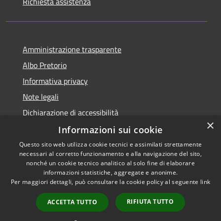
Richiesta assistenza
Amministrazione trasparente
Albo Pretorio
Informativa privacy
Note legali
Dichiarazione di accessibilità
×
Informazioni sui cookie
Questo sito web utilizza cookie tecnici e assimilati strettamente
necessari al corretto funzionamento e alla navigazione del sito,
RSS
Copyright © 2026 • Comune di
nonché un cookie tecnico analitico al solo fine di elaborare
Accessibilità
informazioni statistiche, aggregate e anonime.
Campo Calabro • Powered by
Per maggiori dettagli, può consultare la cookie policy al seguente
link
Privacy
Municipium
Accesso
•
Cookie
redazione
RIFIUTA TUTTO
ACCETTA TUTTO
Mappa del sito