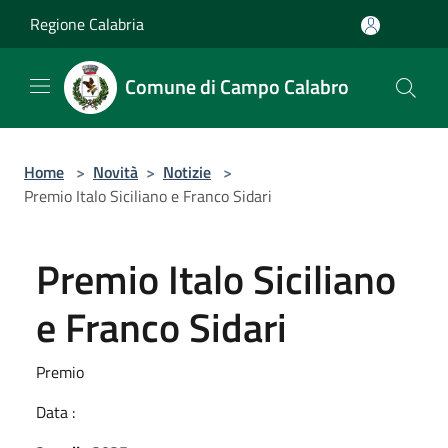
Salta al contenuto principale
Regione Calabria
Comune di Campo Calabro
Home
>
Novità
>
Notizie
>
Premio Italo Siciliano e Franco Sidari
Premio Italo Siciliano
e Franco Sidari
Premio
Data :