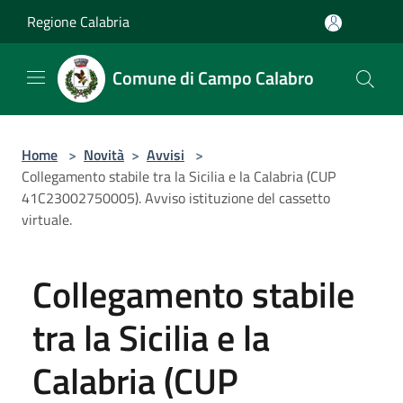
Salta al contenuto principale
Regione Calabria
Comune di Campo Calabro
Home
>
Novità
>
Avvisi
>
Collegamento stabile tra la Sicilia e la Calabria (CUP
41C23002750005). Avviso istituzione del cassetto
virtuale.
Collegamento stabile
tra la Sicilia e la
Calabria (CUP