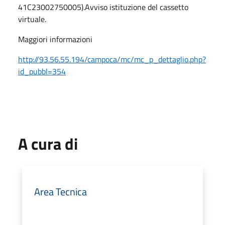
41C23002750005).Avviso istituzione del cassetto
virtuale.
Maggiori informazioni
http://93.56.55.194/campoca/mc/mc_p_dettaglio.php?
id_pubbl=354
A cura di
Area Tecnica