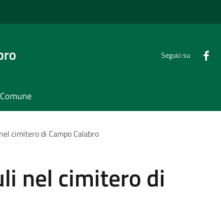
bro
Seguici su
il Comune
 nel cimitero di Campo Calabro
i nel cimitero di