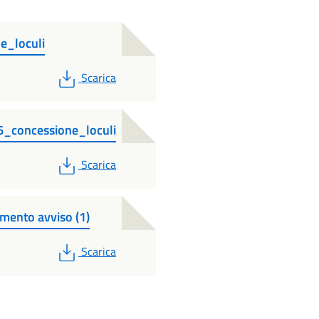
e_loculi
PDF
Scarica
6_concessione_loculi
PDF
Scarica
mento avviso (1)
PDF
Scarica