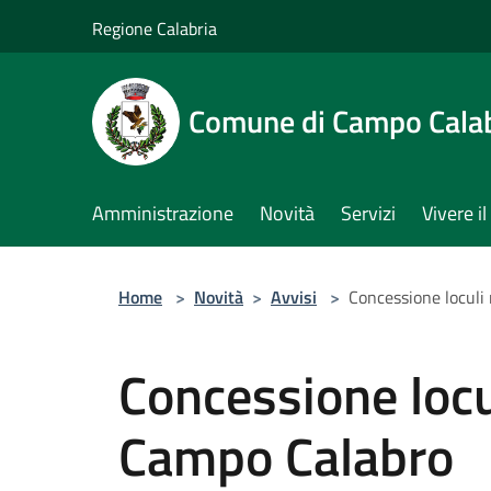
Salta al contenuto principale
Regione Calabria
Comune di Campo Cala
Amministrazione
Novità
Servizi
Vivere 
Home
>
Novità
>
Avvisi
>
Concessione loculi
Concessione locul
Campo Calabro