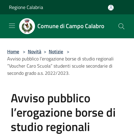
Salta al contenuto principale
Regione Calabria
Comune di Campo Calabro
Home
>
Novità
>
Notizie
>
Avviso pubblico l’erogazione borse di studio regionali
“Voucher Caro Scuola” studenti scuole secondarie di
secondo grado a.s. 2022/2023.
Avviso pubblico
l’erogazione borse di
studio regionali