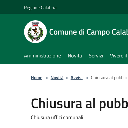
Salta al contenuto principale
Regione Calabria
Comune di Campo Cala
Amministrazione
Novità
Servizi
Vivere 
Home
>
Novità
>
Avvisi
>
Chiusura al pubblico
Chiusura al pubbl
Chiusura uffici comunali