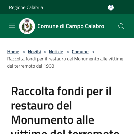
Salta al contenuto principale
Regione Calabria
Comune di Campo Calabro
Home
>
Novità
>
Notizie
>
Comune
>
Raccolta fondi per il restauro del Monumento alle vittime
del terremoto del 1908
Raccolta fondi per il
restauro del
Monumento alle
vittime del terremoto